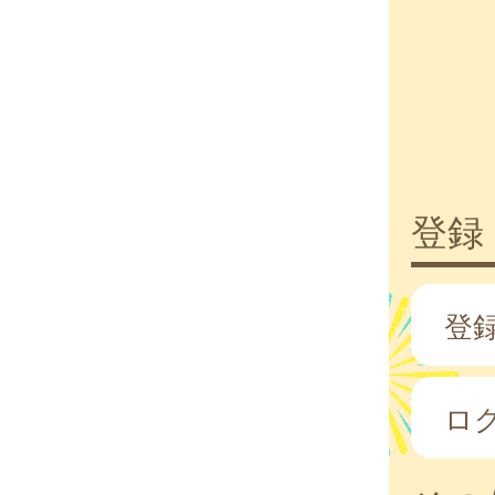
登録
登
ロ