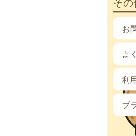
その
お
よ
利
プ