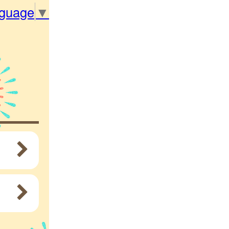
nguage
▼