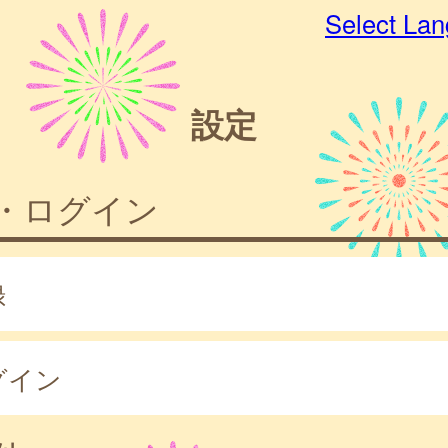
Select La
設定
・ログイン
録
グイン