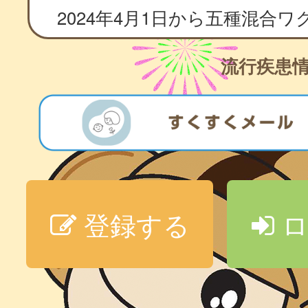
流行疾患
登録する
ロ