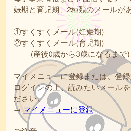
娠期と育児期、2種類のメールが
①すくすくメール(妊娠期)
②すくすくメール(育児期)
(産後0歳から3歳になるまで)
マイメニューに登録または、登録
ログインの上、読みたいメールを
ださい。
→
マイメニューに登録