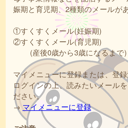
娠期と育児期、2種類のメールが
①すくすくメール(妊娠期)
②すくすくメール(育児期)
(産後0歳から3歳になるまで)
マイメニューに登録または、登録
ログインの上、読みたいメールを
ださい。
→
マイメニューに登録