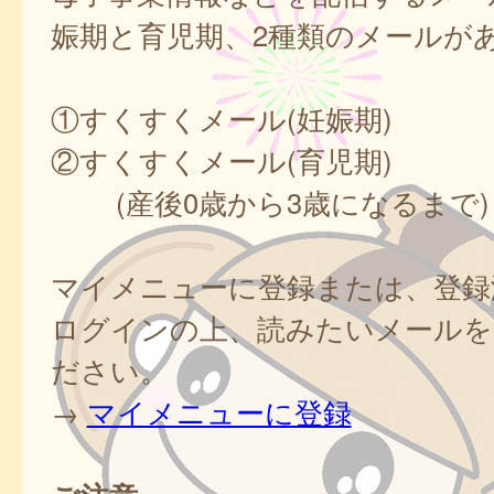
娠期と育児期、2種類のメールが
①すくすくメール(妊娠期)
②すくすくメール(育児期)
(産後0歳から3歳になるまで)
マイメニューに登録または、登録
ログインの上、読みたいメールを
ださい。
→
マイメニューに登録