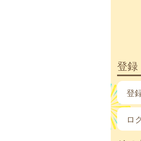
登録
登
ロ