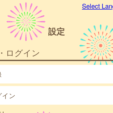
Select La
設定
・ログイン
録
グイン