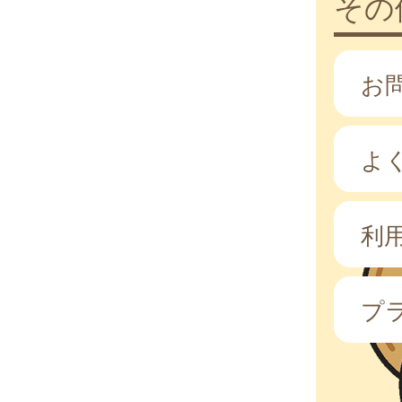
その
お
よ
利
プ