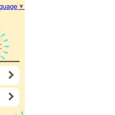
nguage
▼