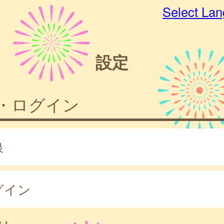
Select La
設定
・ログイン
録
グイン