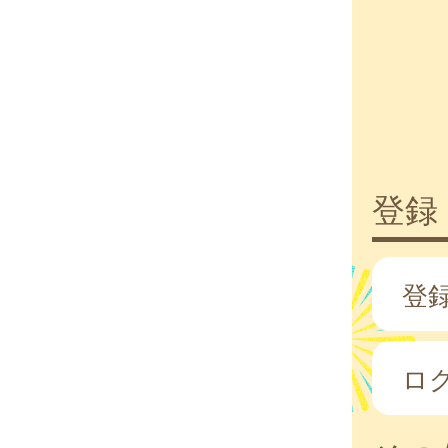
登録
登
ロ