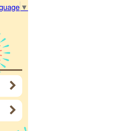
nguage
▼