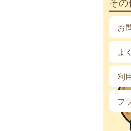
その
お
よ
利
プ