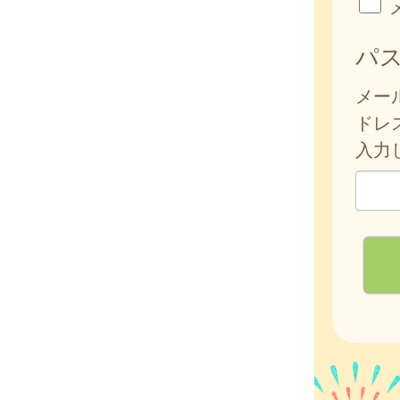
パ
メー
ドレ
入力