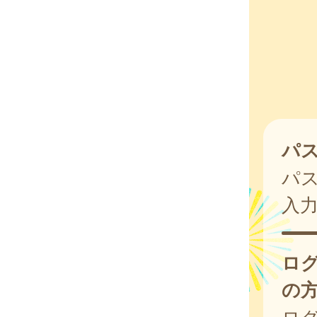
パ
パ
入
ロ
の
ログ