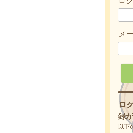
メ
ロ
録
以下