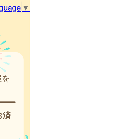
nguage
▼
報を
お済