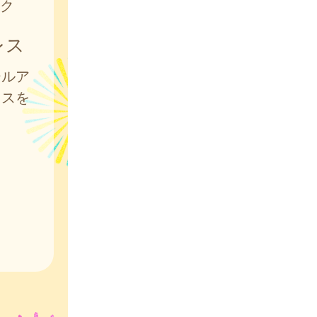
ク
レス
ールア
レスを