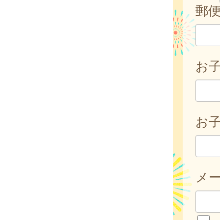
郵
お
お子
メ