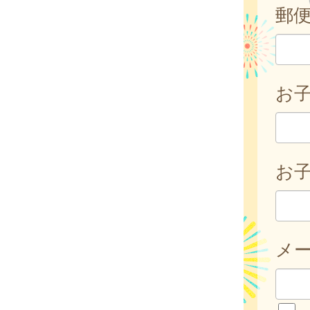
郵
お
お子
メ