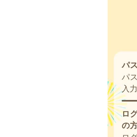
パ
パ
入
ロ
の
ログ