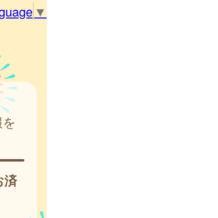
nguage
▼
報を
お済