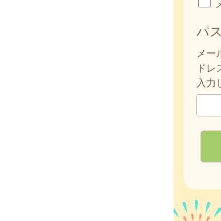
パ
メー
ドレ
入力