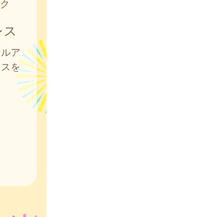
ク
レス
ールア
レスを