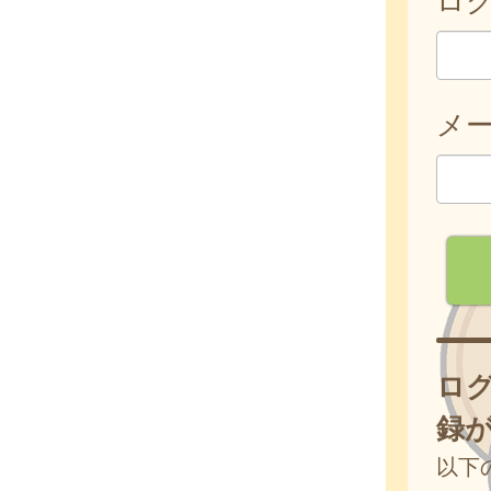
メ
ロ
録
以下