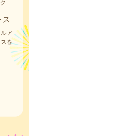
ク
レス
ールア
レスを