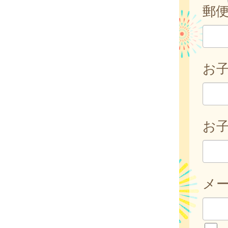
郵
お
お子
メ