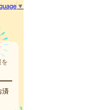
nguage
▼
報を
お済