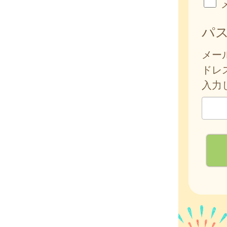
パ
メー
ドレ
入力