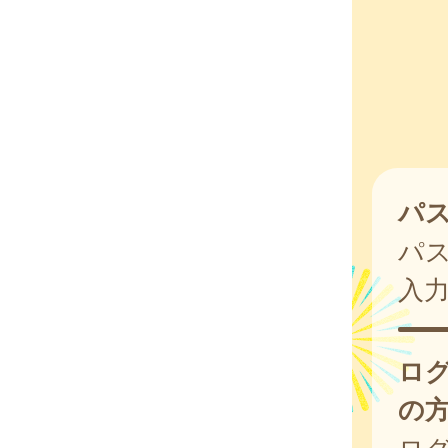
パ
パ
入
ロ
の
ログ