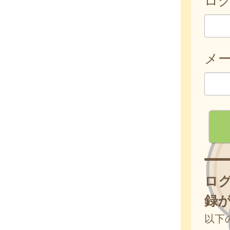
メ
ロ
録
以下