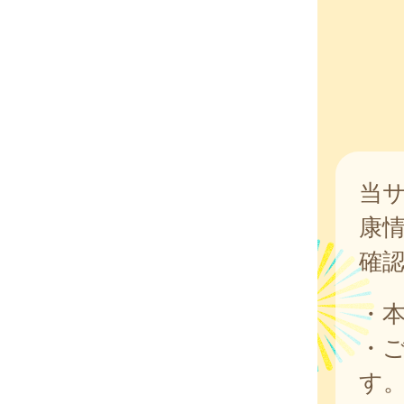
当
康
確
・
・
す