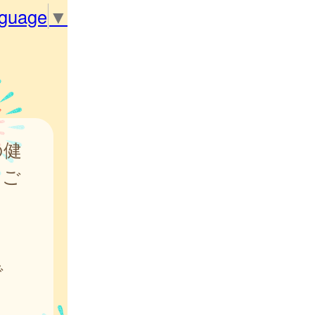
nguage
▼
の健
をご
で