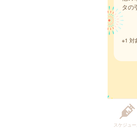
タの
※1
スケジュー