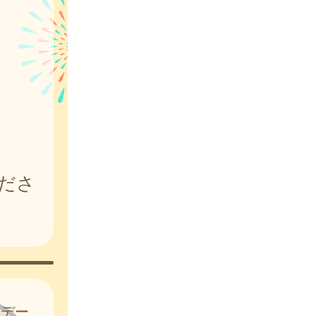
ださ
はデー