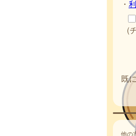
・
(
既
他の