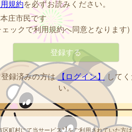
利用規約
を必ずお読みください。
本庄市民です
チェックで利用規約へ同意となります)
に登録済みの方は
【ログイン】
してく
い。
※1
市区町村にて当サービス
をご利用されていた方