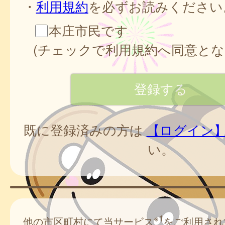
・
利用規約
を必ずお読みください
本庄市民です
(チェックで利用規約へ同意とな
既に登録済みの方は
【ログイン
い。
※1
他の市区町村にて当サービス
をご利用され