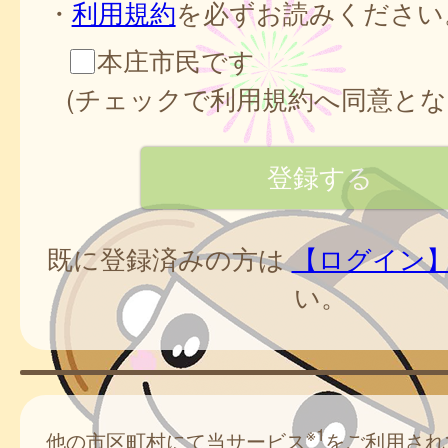
・
利用規約
を必ずお読みください
本庄市民です
(チェックで利用規約へ同意とな
既に登録済みの方は
【ログイン
い。
※1
他の市区町村にて当サービス
をご利用され