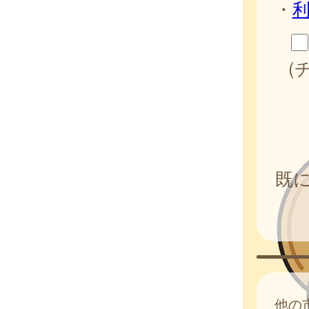
・
(
既
他の