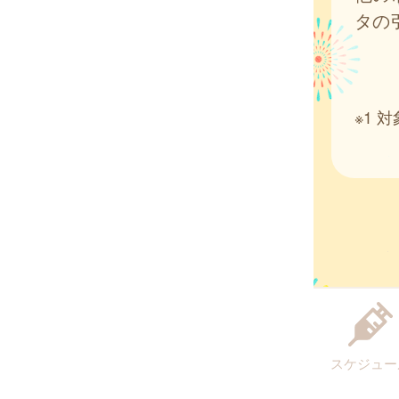
タの
※1
スケジュー