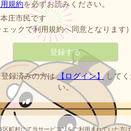
利用規約
を必ずお読みください。
本庄市民です
チェックで利用規約へ同意となります)
に登録済みの方は
【ログイン】
してく
い。
※1
市区町村にて当サービス
をご利用されていた方