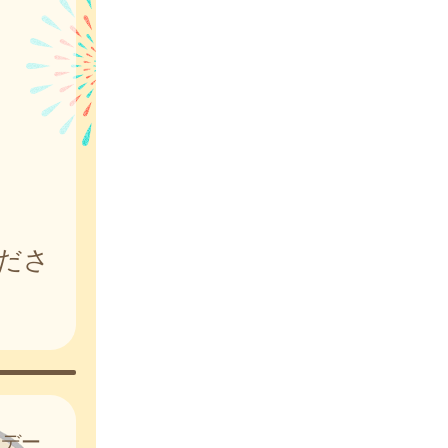
ださ
はデー