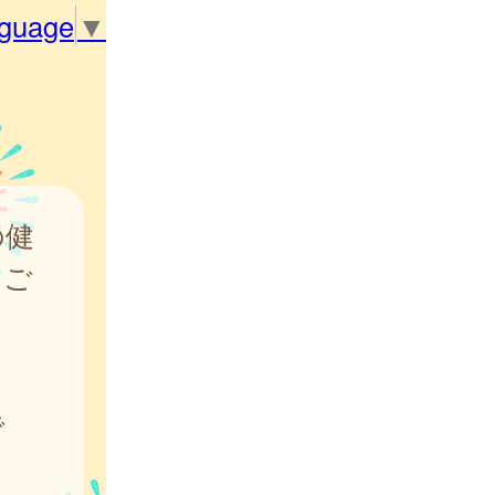
nguage
▼
の健
をご
で