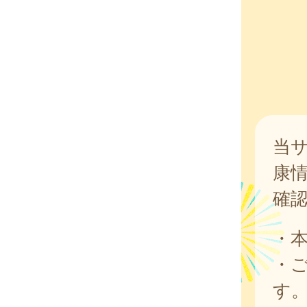
当
康
確
・
・
す