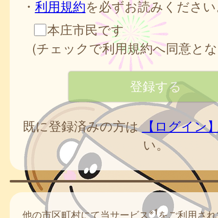
・
利用規約
を必ずお読みください
本庄市民です
(チェックで利用規約へ同意とな
既に登録済みの方は
【ログイン
い。
※1
他の市区町村にて当サービス
をご利用され