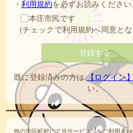
・
利用規約
を必ずお読みください
本庄市民です
(チェックで利用規約へ同意とな
既に登録済みの方は
【ログイン
い。
※1
他の市区町村にて当サービス
をご利用され