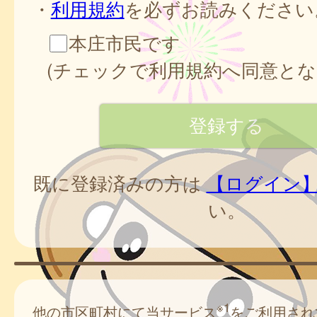
・
利用規約
を必ずお読みください
本庄市民です
(チェックで利用規約へ同意とな
既に登録済みの方は
【ログイン
い。
※1
他の市区町村にて当サービス
をご利用され