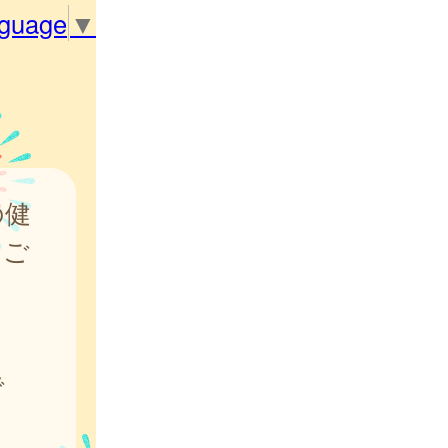
nguage
▼
の健
をご
で