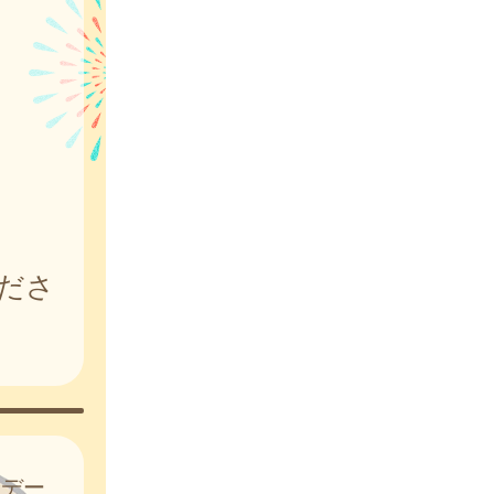
ださ
はデー