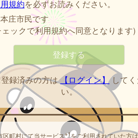
利用規約
を必ずお読みください。
本庄市民です
チェックで利用規約へ同意となります)
に登録済みの方は
【ログイン】
してく
い。
※1
市区町村にて当サービス
をご利用されていた方