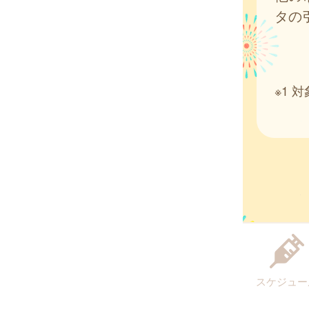
タの
※1
スケジュー