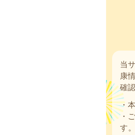
当
康
確
・
・
す