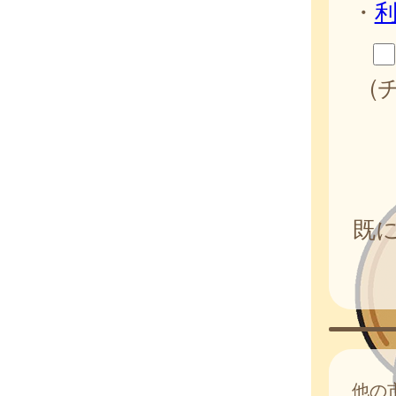
・
(
既
他の