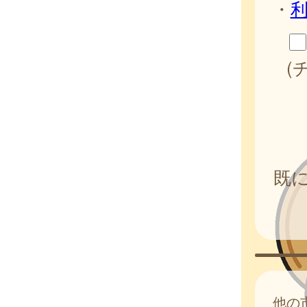
・
(
既
他の