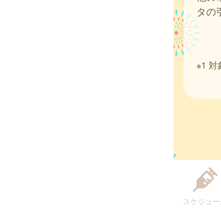
タの
※1
スケジュー