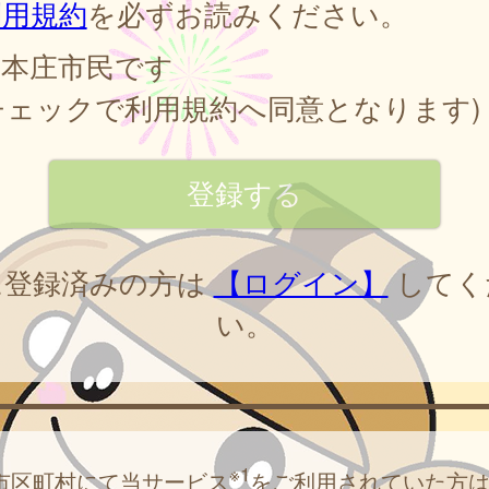
利用規約
を必ずお読みください。
本庄市民です
チェックで利用規約へ同意となります)
に登録済みの方は
【ログイン】
してく
い。
※1
市区町村にて当サービス
をご利用されていた方