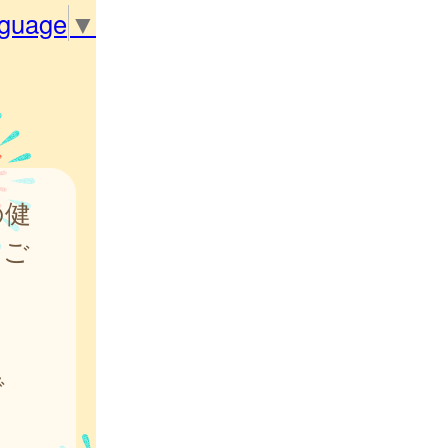
nguage
▼
の健
をご
で