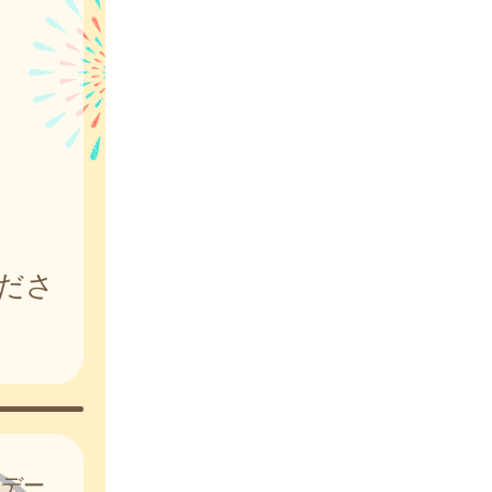
ださ
はデー