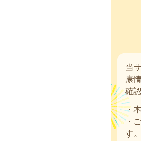
当
康
確
・
・
す