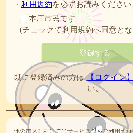
・
利用規約
を必ずお読みください
本庄市民です
(チェックで利用規約へ同意とな
既に登録済みの方は
【ログイン
い。
※1
他の市区町村にて当サービス
をご利用され