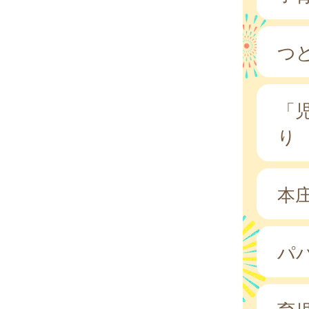
つ
「
り
本
パ