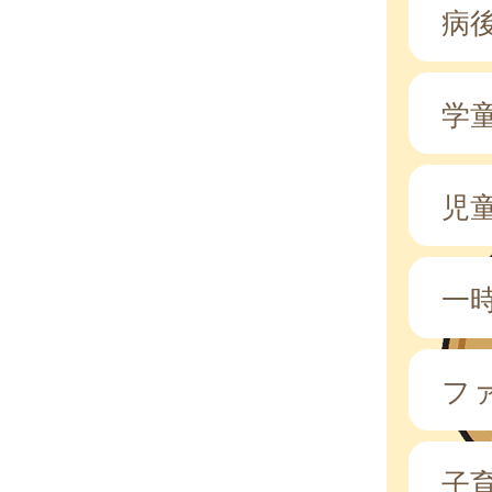
病
学
児
一
フ
子