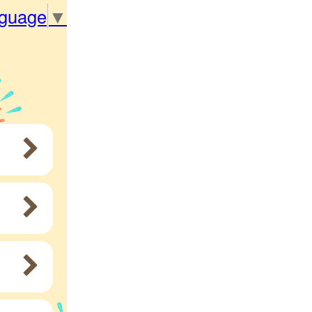
nguage
▼