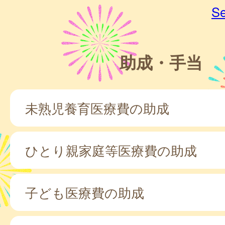
Se
助成・手当
未熟児養育医療費の助成
ひとり親家庭等医療費の助成
子ども医療費の助成