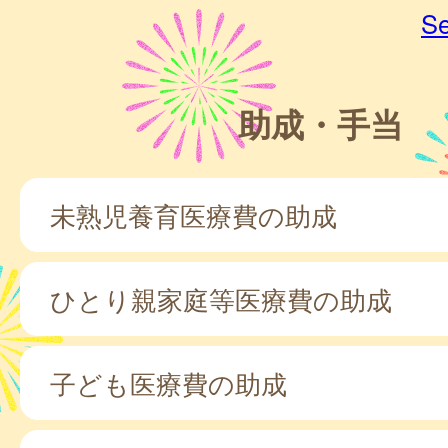
Se
助成・手当
未熟児養育医療費の助成
ひとり親家庭等医療費の助成
子ども医療費の助成