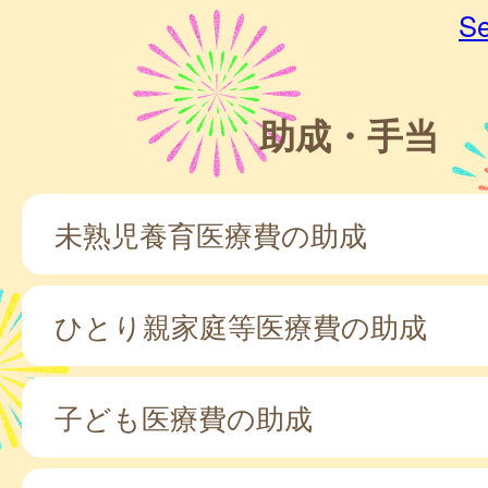
Se
助成・手当
未熟児養育医療費の助成
ひとり親家庭等医療費の助成
子ども医療費の助成