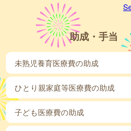
Se
助成・手当
未熟児養育医療費の助成
ひとり親家庭等医療費の助成
子ども医療費の助成