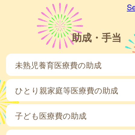
Se
助成・手当
未熟児養育医療費の助成
ひとり親家庭等医療費の助成
子ども医療費の助成