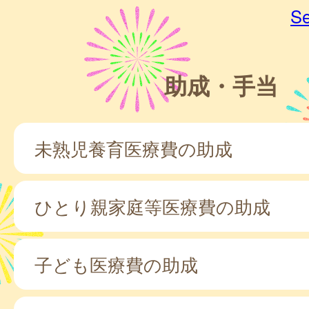
Se
助成・手当
未熟児養育医療費の助成
ひとり親家庭等医療費の助成
子ども医療費の助成