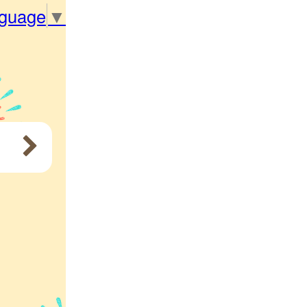
nguage
▼