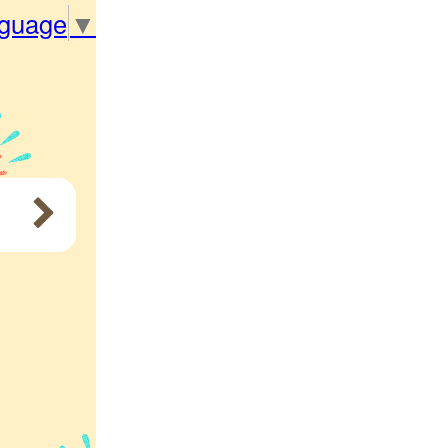
nguage
▼