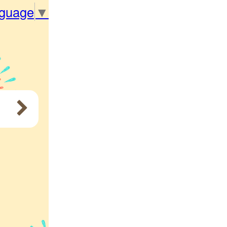
nguage
▼