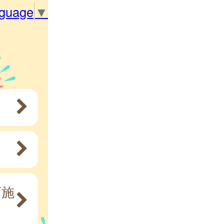
nguage
▼
育施