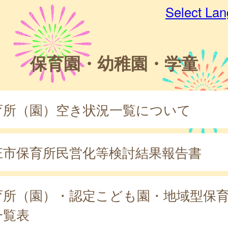
Select La
保育園・幼稚園・学童
育所（園）空き状況一覧について
庄市保育所民営化等検討結果報告書
育所（園）・認定こども園・地域型保
一覧表