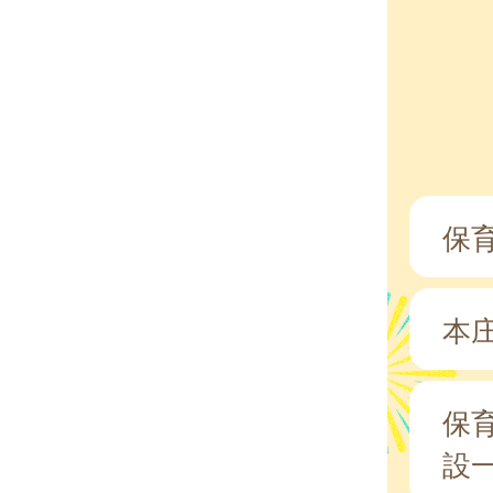
保
本
保
設