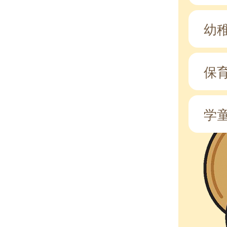
幼
保
学