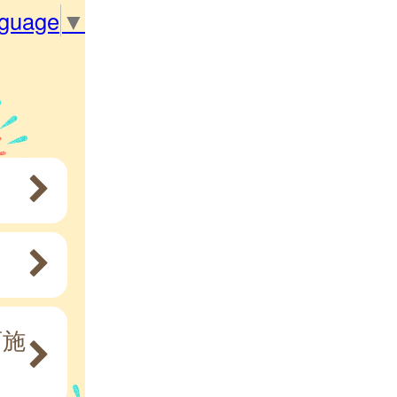
nguage
▼
育施