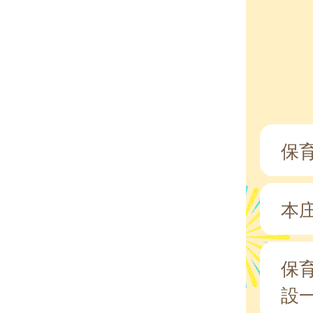
保
本
保
設