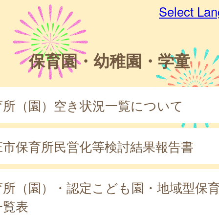
Select La
保育園・幼稚園・学童
育所（園）空き状況一覧について
庄市保育所民営化等検討結果報告書
育所（園）・認定こども園・地域型保
一覧表