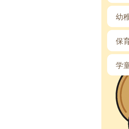
幼
保
学