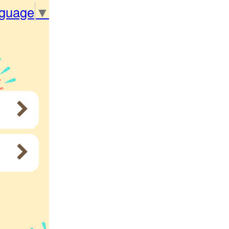
nguage
▼