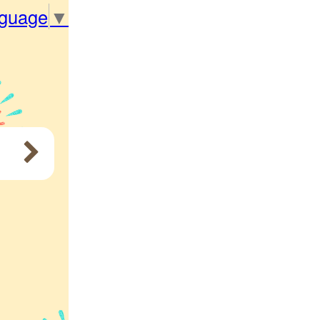
nguage
▼