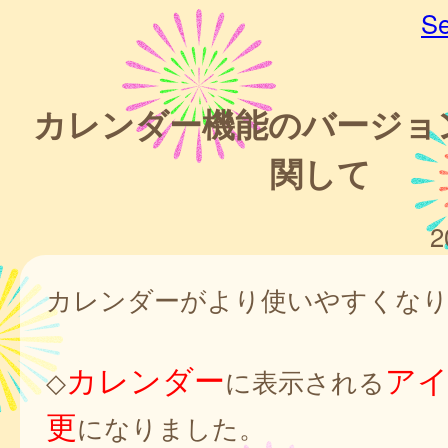
Se
カレンダー機能のバージョ
関して
2
カレンダーがより使いやすくな
カレンダー
ア
◇
に表示される
更
になりました。