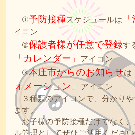
予防接種
「
①
スケジュールは
イコン
保護者様が任意で登録
②
す
「カレンダー」
アイコン
本庄市からのお知らせ
③
は
ォメーション」
アイコン
３種類のアイコンで、分かりや
ます。
お子様の予防接種だけでなく、
ル管理としてぜひご活用ください