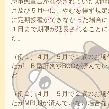
急事態宣言が発令されていた期間
月及び５月中に、やむを得ず規定
に定期接種ができなかった場合に
１日まで期限が延長されることに
た。
（例１）４月、５月で１歳のお誕
たが、B 型肝炎やBCGが済んで
ど
（例２）４月、５月で２歳のお誕
たがMRⅠ期が済んでいない場合な