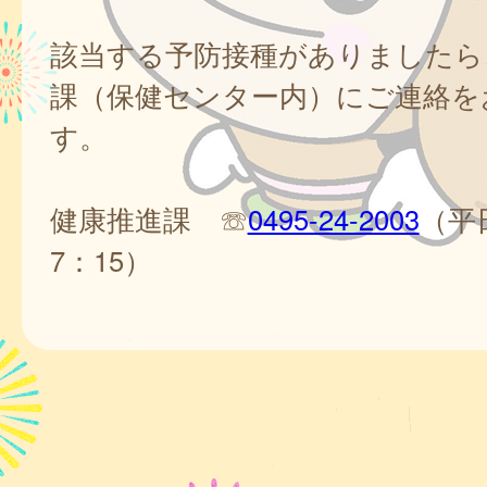
該当する予防接種がありましたら
課（保健センター内）にご連絡を
す。
健康推進課 ☏
0495-24-2003
（平日
7：15）