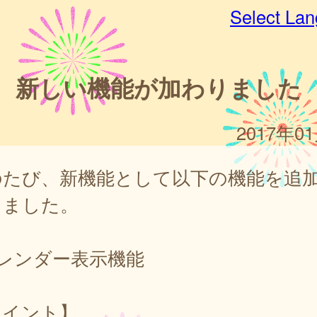
Select La
新しい機能が加わりました
2017年0
のたび、新機能として以下の機能を追
しました。
カレンダー表示機能
ポイント】