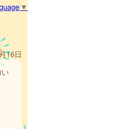
nguage
▼
1月16日
加い