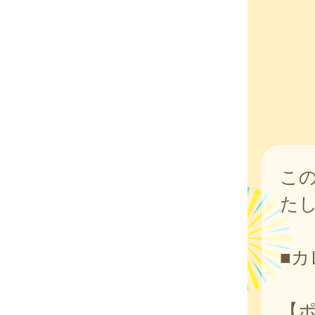
こ
た
■
【