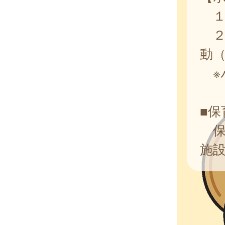
１
２
動
※
■保
保
施