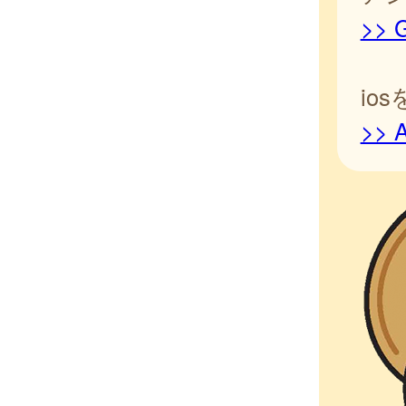
>> G
io
>> A