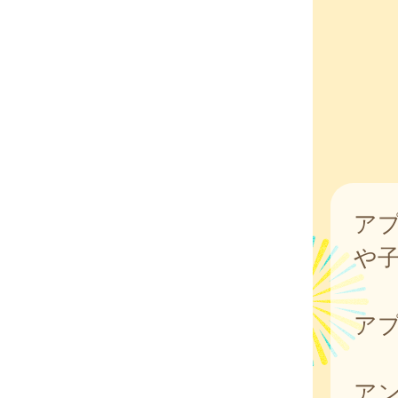
ア
や
ア
ア