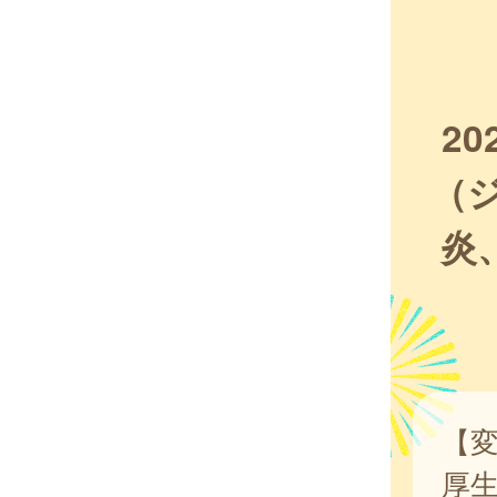
2
（
炎
【
厚