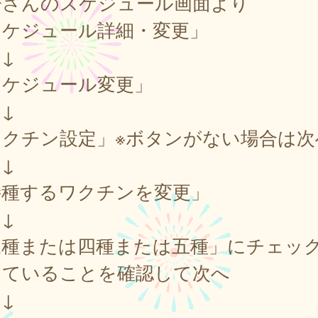
子さんのスケジュール画面より
スケジュール詳細・変更」
↓
スケジュール変更」
↓
ワクチン設定」※ボタンがない場合は次
↓
接種するワクチンを変更」
↓
三種または四種または五種」にチェッ
っていることを確認して次へ
↓