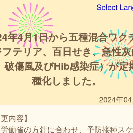
Select La
024年4月1日から五種混合ワク
ジフテリア、百日せき、急性灰
、破傷風及びHib感染症）が定
種化しました。
2024年0
変更内容】
生労働省の方針に合わせ、予防接種ス