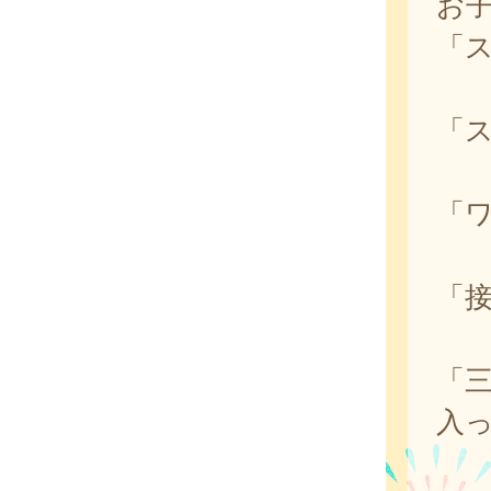
お
「
「
「
「
「
入