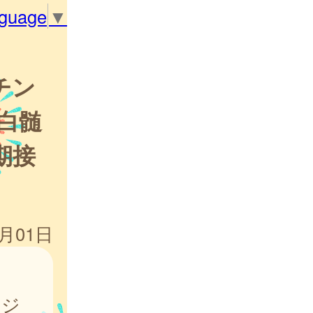
nguage
▼
チン
白髄
期接
4月01日
ケジ