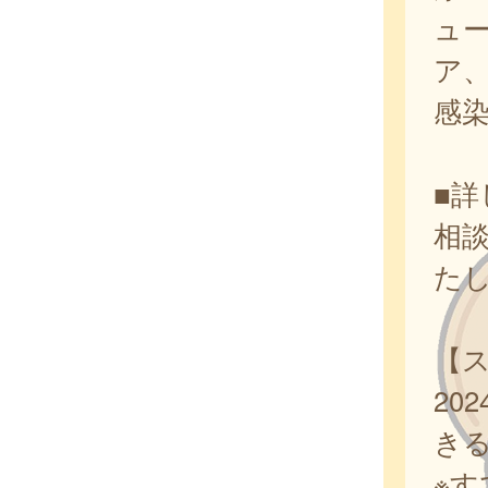
ュ
ア、
感
■
相
た
【
20
き
※