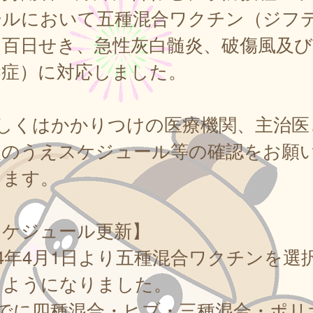
ールにおいて五種混合ワクチン（ジフ
百日せき、急性灰白髄炎、破傷風及びH
染症）に対応しました。
詳しくはかかりつけの医療機関、主治医
談のうえスケジュール等の確認をお願
します。
スケジュール更新】
24年4月1日より五種混合ワクチンを選
るようになりました。
すでに四種混合・ヒブ・三種混合・ポリ