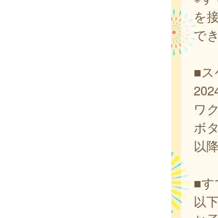
を
で
■
20
ワ
ボ
以
■
以