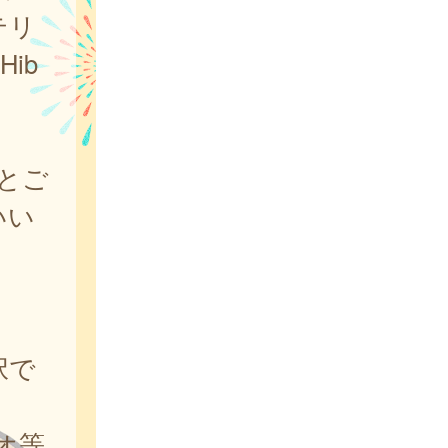
テリ
ib
とご
いい
択で
オ等