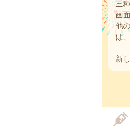
三
画
他
は
新