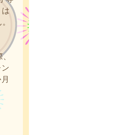
とは
ん。
際、
チン
か月
。