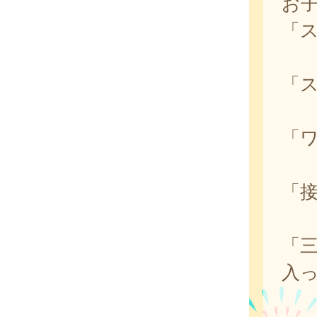
お
「
「
「
「
「
入