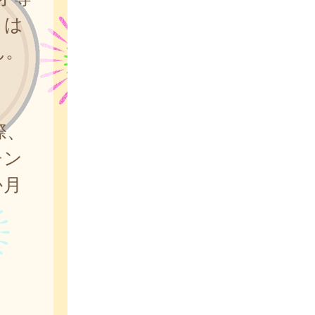
とは
ん。
際、
チン
か月
。