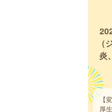
2
（
炎
【
厚