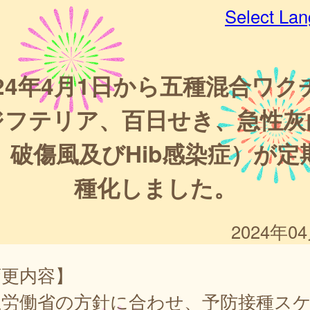
Select La
024年4月1日から五種混合ワク
ジフテリア、百日せき、急性灰
、破傷風及びHib感染症）が定
種化しました。
2024年0
変更内容】
生労働省の方針に合わせ、予防接種ス