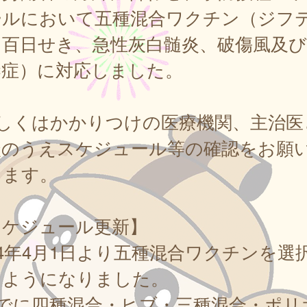
ールにおいて五種混合ワクチン（ジフ
百日せき、急性灰白髄炎、破傷風及びH
染症）に対応しました。
詳しくはかかりつけの医療機関、主治医
談のうえスケジュール等の確認をお願
します。
スケジュール更新】
24年4月1日より五種混合ワクチンを選
るようになりました。
すでに四種混合・ヒブ・三種混合・ポリ