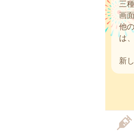
三
画
他
は
新