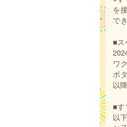
を
で
■
20
ワ
ボ
以
■
以