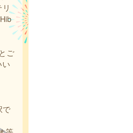
テリ
ib
とご
いい
択で
オ等