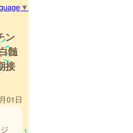
nguage
▼
チン
白髄
期接
4月01日
ケジ