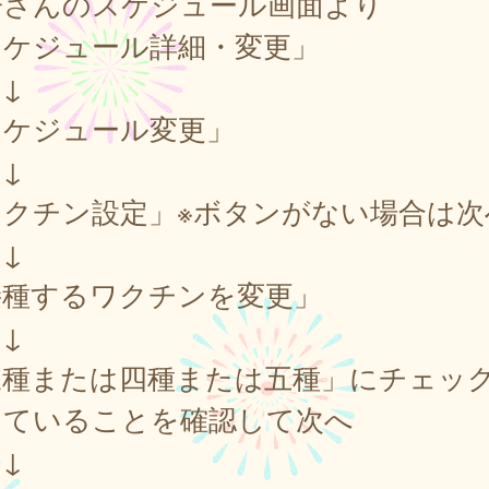
子さんのスケジュール画面より
スケジュール詳細・変更」
↓
スケジュール変更」
↓
ワクチン設定」※ボタンがない場合は次
↓
接種するワクチンを変更」
↓
三種または四種または五種」にチェッ
っていることを確認して次へ
↓