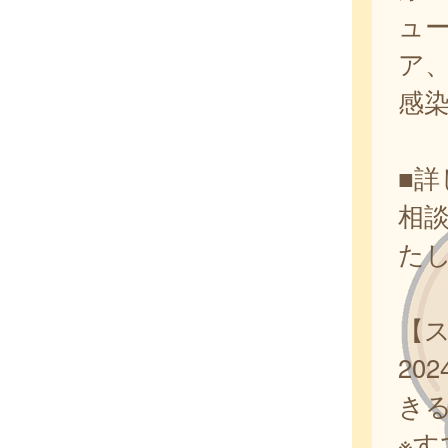
ュ
ア、
感
■
相
た
【
20
き
※