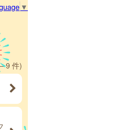
nguage
▼
— 9 件)
フ