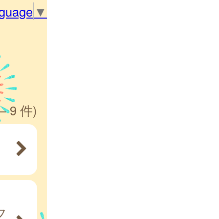
nguage
▼
— 9 件)
フ