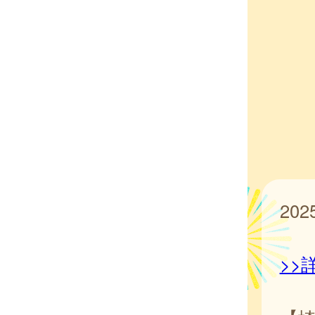
20
>>