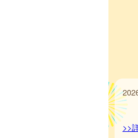
20
>>