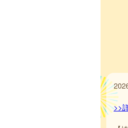
20
>>