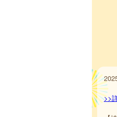
20
>>