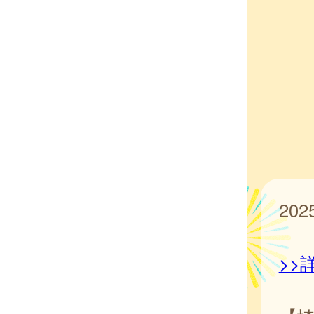
20
>>