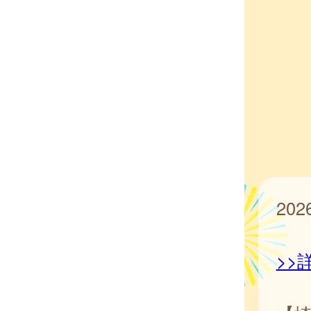
20
>>