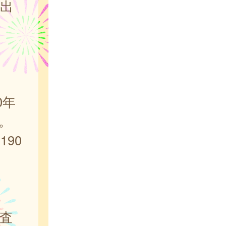
届出
。
0年
。
190
査