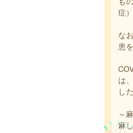
も
症
なお
患を
CO
は、
し
～
麻し