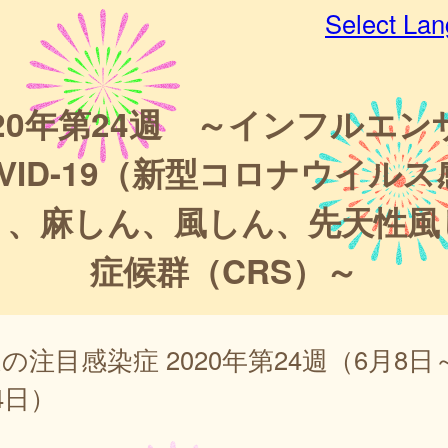
Select La
020年第24週 ～インフルエン
OVID-19（新型コロナウイルス
）、麻しん、風しん、先天性風
症候群（CRS）～
の注目感染症 2020年第24週（6月8日
4日）