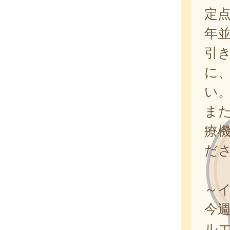
定
年
引
に
い
ま
療
だ
～
今
ルエ