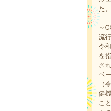
た
～C
流
令和
を
さ
ベ
（令
健
こ