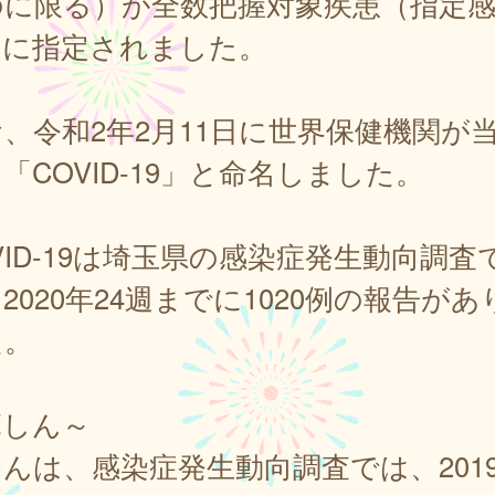
のに限る）が全数把握対象疾患（指定
）に指定されました。
、令和2年2月11日に世界保健機関が
「COVID-19」と命名しました。
VID-19は埼玉県の感染症発生動向調査
2020年24週までに1020例の報告があ
た。
麻しん～
んは、感染症発生動向調査では、201