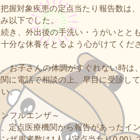
点把握対象疾患の定点当たり報告数は、
並み以下でした。
き続き、外出後の手洗い・うがいとと
、十分な休養をとるよう心がけてくだ
。
た、お子さんの体調がすぐれない時は
機関に電話で相談の上、早目に受診し
さい。
インフルエンザ～
週、定点医療機関から報告があったイ
ンザ患者数は1人（定点当たり0.00）