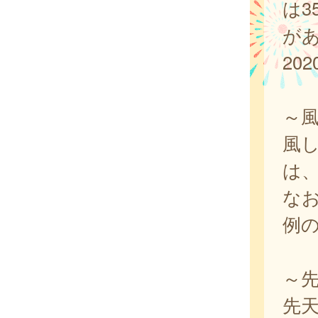
は3
が
20
～
風し
は、
なお
例
～
先