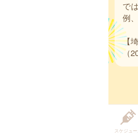
では
例、
【
（2
スケジュー