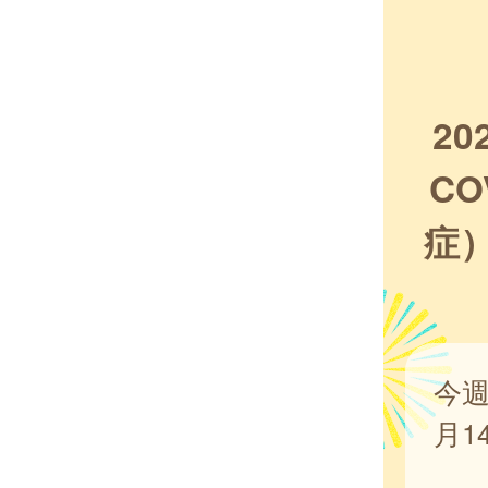
2
C
症
今週
月1