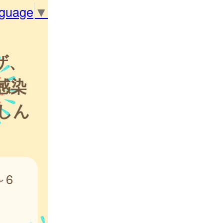
nguage
▼
ザ、
感染
しん
～6