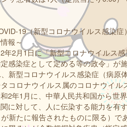
。
OVID-19（新型コロナウイルス感染症
行情報～
2年2月1日に「新型コロナウイルス感
指定感染症として定める等の政令」が
れ、新型コロナウイルス感染症（病原
ータコロナウイルス属のコロナウイル
和2年1月に、中華人民共和国から世
機関に対して、人に伝染する能力を有
とが新たに報告されたものに限る）で