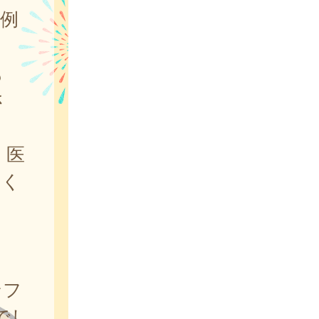
例
も
さ
、医
てく
ンフ
でし