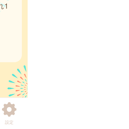
れ1
設定