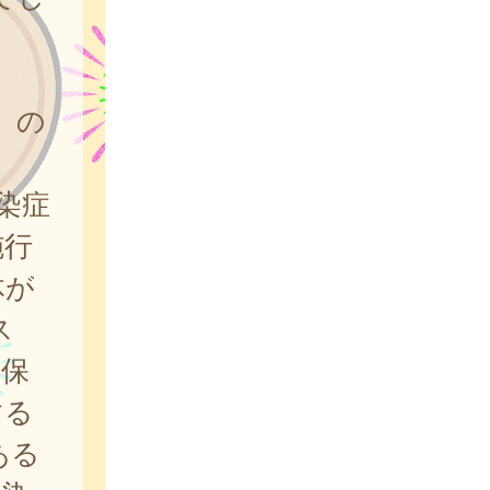
）の
染症
施行
体が
ス
界保
する
ある