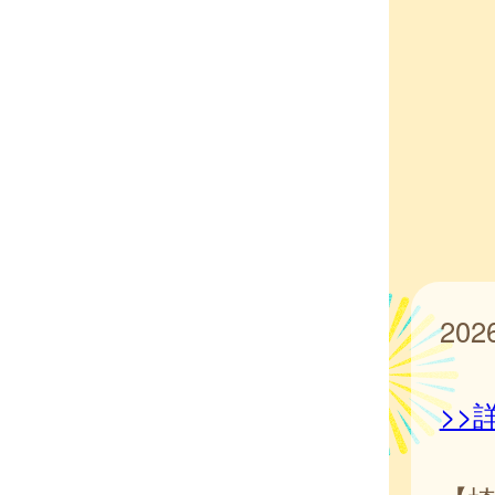
20
>>